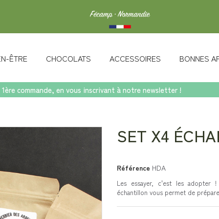
IEN-ÊTRE
CHOCOLATS
ACCESSOIRES
BONNES A
 1ère commande, en vous inscrivant à notre newsletter !
ons
SET X4 ÉCHA
Référence
HDA
Les essayer, c'est les adopter 
échantillon vous permet de préparer