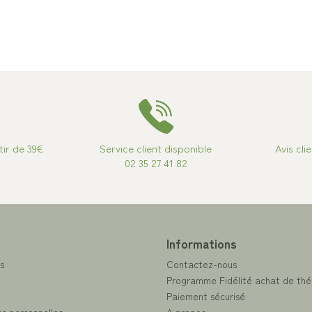
tir de 39€
Service client disponible
Avis cli
02 35 27 41 82
e
Informations
s
Contactez-nous
Programme Fidélité achat de thé
Paiement sécurisé