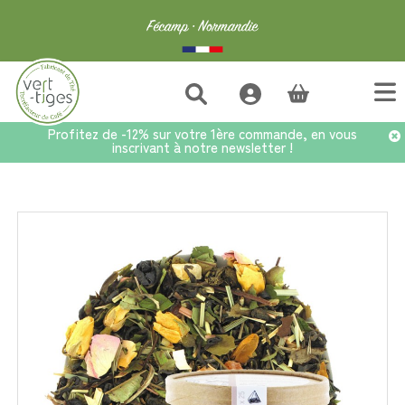
(vide)
Profitez de -12% sur votre 1ère commande, en vous
inscrivant à notre newsletter !
Accueil
>
Thés en infusette
>
Infusettes x25 Saïgon Mon Amour