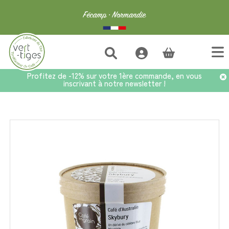
(vide)
Profitez de -12% sur votre 1ère commande, en vous
inscrivant à notre newsletter !
Accueil
>
Café
>
Cafés d'exception
>
Café Australie Skybury - Pot 180g