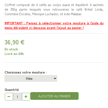
Coffret composé de 4 cafés au corps suave et équilibré.
4 sachets
de 250g parmi lesquels vous retrouverez le café Brésil Linda,
Colombie Excelso, Mexique Luchador, et Inde Malabar.
IMPORTANT : Pensez à sélectionner votre mouture à l'aide du
menu déroulant ci-dessous avant l'ajout au panier !
36,90 €
En stock
Livré en 48h
Choisissez votre mouture :
Quantité
AJOUTER AU PANIER