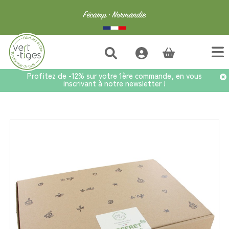
(vide)
Profitez de -12% sur votre 1ère commande, en vous
inscrivant à notre newsletter !
Accueil
>
Café
>
Coffrets cadeaux café
>
Coffret Café 4x250g Équilibré